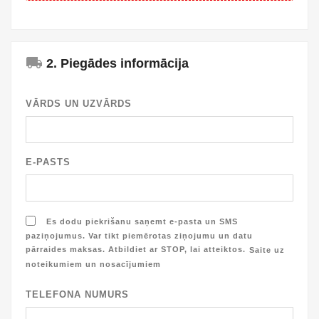
local_shipping
2. Piegādes informācija
VĀRDS UN UZVĀRDS
E-PASTS
Es dodu piekrišanu saņemt e-pasta un SMS
paziņojumus. Var tikt piemērotas ziņojumu un datu
pārraides maksas. Atbildiet ar STOP, lai atteiktos.
Saite uz
noteikumiem un nosacījumiem
TELEFONA NUMURS