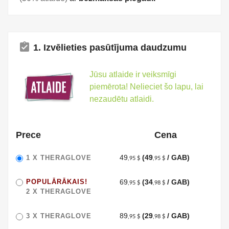
assignment_turned_in
1. Izvēlieties pasūtījuma daudzumu
Jūsu atlaide ir veiksmīgi
piemērota! Nelieciet šo lapu, lai
nezaudētu atlaidi.
Prece
Cena
49
(49
/ GAB)
1 X
THERAGLOVE
,95 $
,95 $
POPULĀRĀKAIS!
69
(34
/ GAB)
,95 $
,98 $
2 X
THERAGLOVE
89
(29
/ GAB)
3 X
THERAGLOVE
,95 $
,98 $