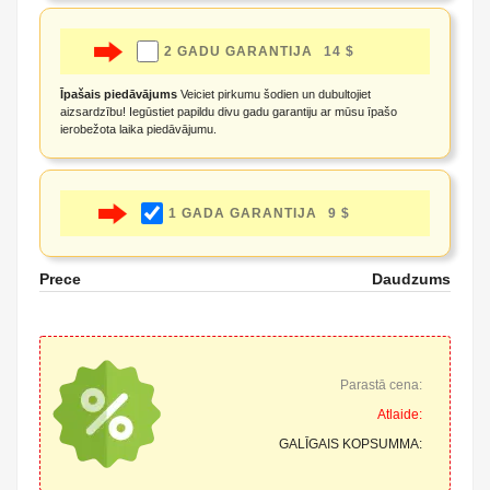
2 GADU GARANTIJA
14 $
Īpašais piedāvājums
Veiciet pirkumu šodien un dubultojiet
aizsardzību! Iegūstiet papildu divu gadu garantiju ar mūsu īpašo
ierobežota laika piedāvājumu.
1 GADA GARANTIJA
9 $
Prece
Daudzums
Parastā cena:
Atlaide:
GALĪGAIS KOPSUMMA: