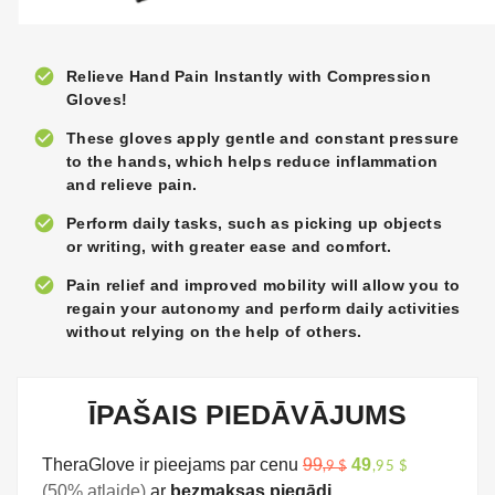
check_circle
Relieve Hand Pain Instantly with Compression
Gloves!
check_circle
These gloves apply gentle and constant pressure
to the hands, which helps reduce inflammation
and relieve pain.
check_circle
Perform daily tasks, such as picking up objects
or writing, with greater ease and comfort.
check_circle
Pain relief and improved mobility will allow you to
regain your autonomy and perform daily activities
without relying on the help of others.
ĪPAŠAIS PIEDĀVĀJUMS
TheraGlove ir pieejams par cenu
99
49
,9 $
,95 $
(50% atlaide)
ar
bezmaksas piegādi.